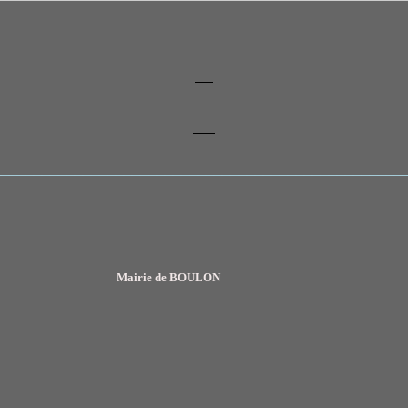
__________________________________________________
Mairie de BOULON